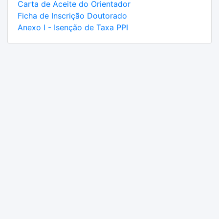
Carta de Aceite do Orientador
Ficha de Inscrição Doutorado
Anexo I - Isenção de Taxa PPI